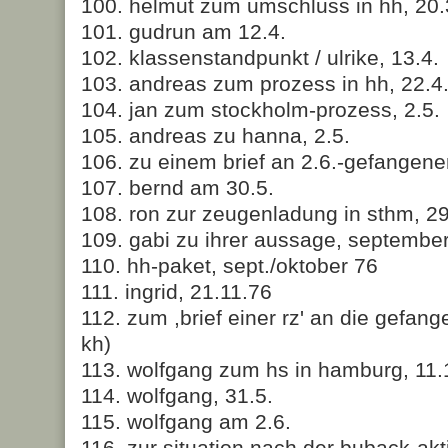
100. helmut zum umschluss in hh, 20.
101. gudrun am 12.4.
102. klassenstandpunkt / ulrike, 13.4.
103. andreas zum prozess in hh, 22.4
104. jan zum stockholm-prozess, 2.5.
105. andreas zu hanna, 2.5.
106. zu einem brief an 2.6.-gefangene
107. bernd am 30.5.
108. ron zur zeugenladung in sthm, 2
109. gabi zu ihrer aussage, septembe
110. hh-paket, sept./oktober 76
111. ingrid, 21.11.76
112. zum ,brief einer rz' an die gefang
kh)
113. wolfgang zum hs in hamburg, 11.
114. wolfgang, 31.5.
115. wolfgang am 2.6.
116. zur situation nach der buback-akt