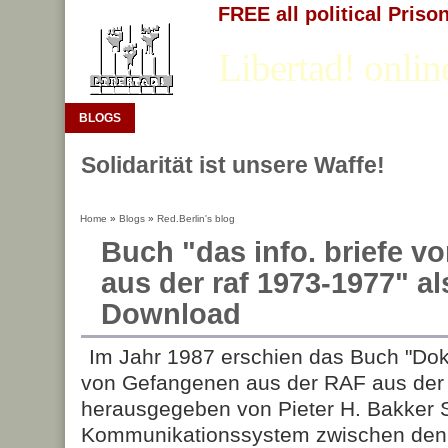
FREE all political Priso
Libertad! onlin
BLOGS
Solidarität ist unsere Waffe!
Home
»
Blogs
»
Red.Berlin's blog
Buch "das info. briefe v
aus der raf 1973-1977" a
Download
Im Jahr 1987 erschien das Buch "Dok
von Gefangenen aus der RAF aus der 
herausgegeben von Pieter H. Bakker S
Kommunikationssystem zwischen de