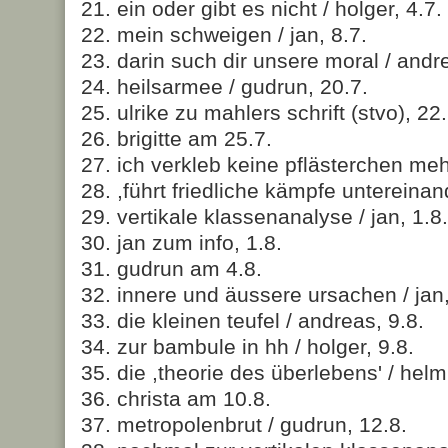
21. ein oder gibt es nicht / holger, 4.7.
22. mein schweigen / jan, 8.7.
23. darin such dir unsere moral / andre
24. heilsarmee / gudrun, 20.7.
25. ulrike zu mahlers schrift (stvo), 22
26. brigitte am 25.7.
27. ich verkleb keine pflästerchen mehr 
28. ,führt friedliche kämpfe untereinan
29. vertikale klassenanalyse / jan, 1.8.
30. jan zum info, 1.8.
31. gudrun am 4.8.
32. innere und äussere ursachen / jan,
33. die kleinen teufel / andreas, 9.8.
34. zur bambule in hh / holger, 9.8.
35. die ,theorie des überlebens' / helm
36. christa am 10.8.
37. metropolenbrut / gudrun, 12.8.