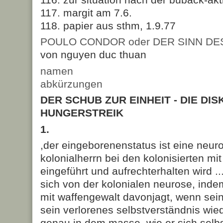
117. margit am 7.6.
118. papier aus sthm, 1.9.77
POULO CONDOR oder DER SINN DE
von nguyen duc thuan
namen
abkürzungen
DER SCHUB ZUR EINHEIT - DIE DI
HUNGERSTREIK
1.
,der eingeborenenstatus ist eine neur
kolonialherrn bei den kolonisierten mi
eingeführt und aufrechterhalten wird ...
sich von der kolonialen neurose, inde
mit waffengewalt davonjagt, wenn seine
sein verlorenes selbstverständnis wied
genau in dem masse, wie er sich selbs