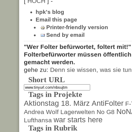
[
HOCH
] -
hpk's blog
Email this page
Printer-friendly version
Send by email
"Wer Folter befürwortet, foltert mit!
Folterbefürworter müssen öffentlic
gemacht werden.
gehe zu:
Denn sie wissen, was sie tun
Short URL
Tags in Projekte
Aktionstag 18. März
AntiFolter
F
NoN
Andrea Wolf
Lagerwelten
No G8
war starts here
Lufthansa
Tags in Rubrik