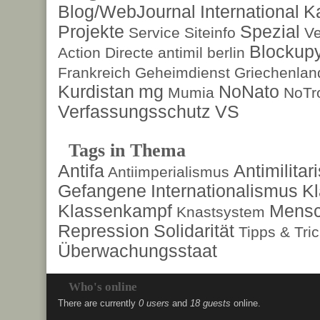
Blog/WebJournal
International
K
Projekte
Spezial
Service
Siteinfo
Ve
Blockup
Action Directe
antimil
berlin
Frankreich
Geheimdienst
Griechenlan
Kurdistan
mg
NoNato
Mumia
NoTr
Verfassungsschutz
VS
Tags in Thema
Antifa
Antimilita
Antiimperialismus
Gefangene
Internationalismus
Kl
Klassenkampf
Mensc
Knastsystem
Repression
Solidarität
Tipps & Tri
Überwachungsstaat
Who's online
There are currently
0 users
and
18 guests
online.