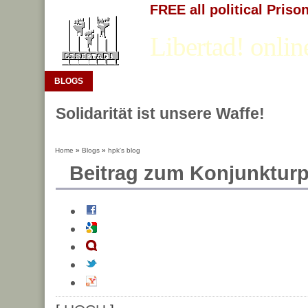
FREE all political Priso
Libertad! onlin
BLOGS
Solidarität ist unsere Waffe!
Home
»
Blogs
»
hpk's blog
Beitrag zum Konjunktu