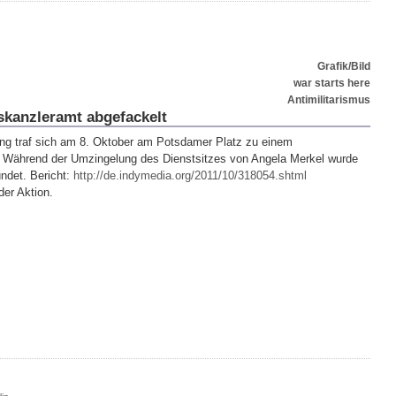
Grafik/Bild
war starts here
Antimilitarismus
kanzleramt abgefackelt
ung traf sich am 8. Oktober am Potsdamer Platz zu einem
 Während der Umzingelung des Dienstsitzes von Angela Merkel wurde
ndet. Bericht:
http://de.indymedia.org/2011/10/318054.shtml
der Aktion.