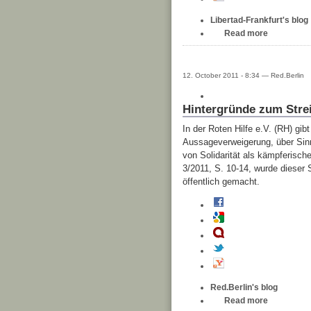
Libertad-Frankfurt's blog
Read more
12. October 2011 - 8:34 — Red.Berlin
Hintergründe zum Strei
In der Roten Hilfe e.V. (RH) gi
Aussageverweigerung, über Sin
von Solidarität als kämpferische
3/2011, S. 10-14, wurde dieser 
öffentlich gemacht.
Red.Berlin's blog
Read more