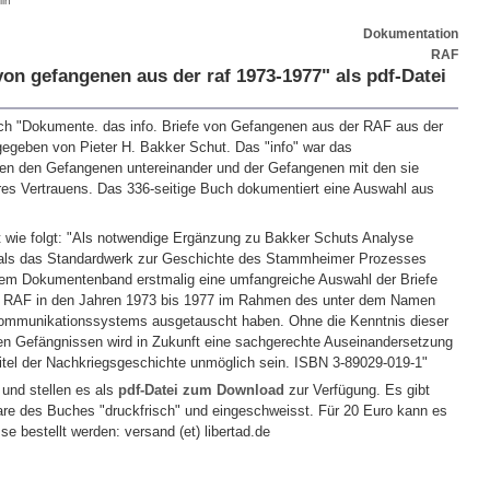
in
Dokumentation
RAF
von gefangenen aus der raf 1973-1977" als pdf-Datei
ch "Dokumente. das info. Briefe von Gefangenen aus der RAF aus der
egeben von Pieter H. Bakker Schut. Das "info" war das
n den Gefangenen untereinander und der Gefangenen mit den sie
res Vertrauens. Das 336-seitige Buch dokumentiert eine Auswahl aus
t wie folgt: "Als notwendige Ergänzung zu Bakker Schuts Analyse
e als das Standardwerk zur Geschichte des Stammheimer Prozesses
iesem Dokumentenband erstmalig eine umfangreiche Auswahl der Briefe
er RAF in den Jahren 1973 bis 1977 im Rahmen des unter dem Namen
Kommunikationssystems ausgetauscht haben. Ohne die Kenntnis dieser
en Gefängnissen wird in Zukunft eine sachgerechte Auseinandersetzung
pitel der Nachkriegsgeschichte unmöglich sein. ISBN 3-89029-019-1"
 und stellen es als
pdf-Datei zum Download
zur Verfügung. Es gibt
re des Buches "druckfrisch" und eingeschweisst. Für 20 Euro kann es
e bestellt werden: versand (et) libertad.de