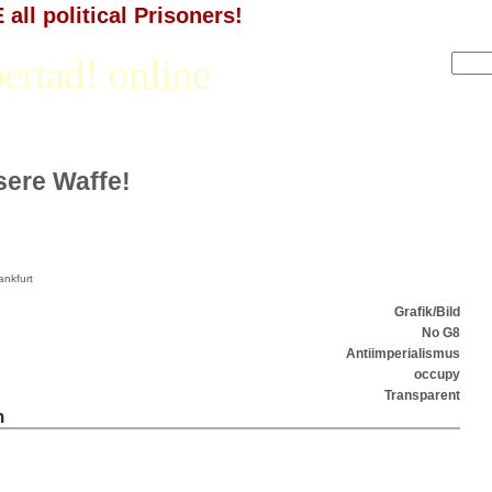
all political Prisoners!
ertad! online
nsere Waffe!
ankfurt
Grafik/Bild
No G8
Antiimperialismus
occupy
Transparent
n