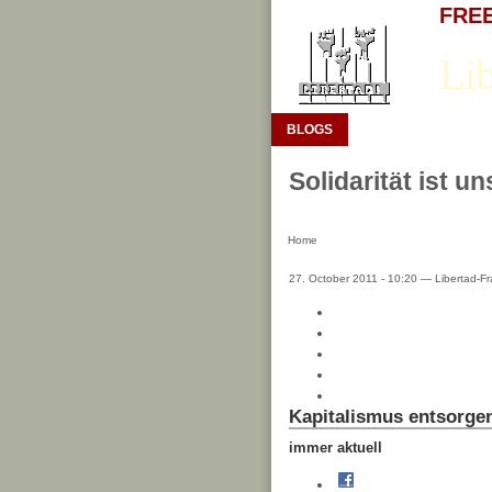
FREE 
Lib
BLOGS
Solidarität ist u
Home
27. October 2011 - 10:20 — Libertad-Fr
Kapitalismus entsorge
immer aktuell