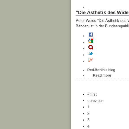
"Die Ästhetik des Wide
Peter Weiss "Die Ästhetik des 
Bänden ist in der Bundesrepubl
Red.Berlin's blog
Read more
« first
‹ previous
1
2
3
4