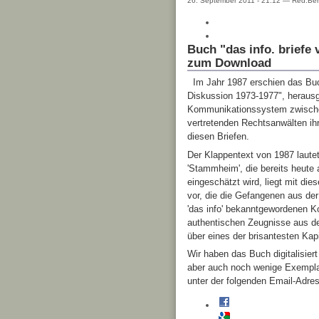
26. September 2011 - 21:12 — Red.Berl
Buch "das info. briefe 
zum Download
Im Jahr 1987 erschien das Bu
Diskussion 1973-1977", herausg
Kommunikationssystem zwische
vertretenden Rechtsanwälten ih
diesen Briefen.
Der Klappentext von 1987 laute
'Stammheim', die bereits heut
eingeschätzt wird, liegt mit d
vor, die die Gefangenen aus d
'das info' bekanntgewordenen 
authentischen Zeugnisse aus d
über eines der brisantesten Ka
Wir haben das Buch digitalisiert
aber auch noch wenige Exempla
unter der folgenden Email-Adress