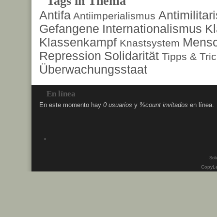
Tags in Thema
Antifa
Antimilita
Antiimperialismus
Gefangene
Internationalismus
Kl
Klassenkampf
Mensc
Knastsystem
Repression
Solidarität
Tipps & Tri
Überwachungsstaat
En línea
En este momento hay
0 usuarios
y
%count invitados
en línea.
Soli
CopyLe