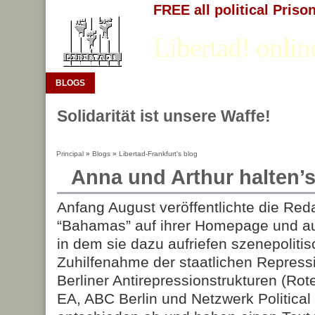
FREE all political Priso
Libertad! onlin
BLOGS
Solidarität ist unsere Waffe!
Principal
»
Blogs
»
Libertad-Frankfurt's blog
Anna und Arthur halten’
Anfang August veröffentlichte die Reda
“Bahamas” auf ihrer Homepage und au
in dem sie dazu aufriefen szenepolitis
Zuhilfenahme der staatlichen Repress
Berliner Antirepressionstrukturen (Rote 
EA, ABC Berlin und Netzwerk Political