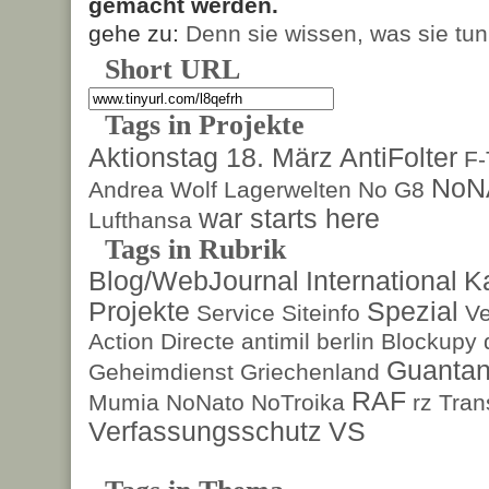
gemacht werden.
gehe zu:
Denn sie wissen, was sie tun
Short URL
Tags in Projekte
Aktionstag 18. März
AntiFolter
F
NoN
Andrea Wolf
Lagerwelten
No G8
war starts here
Lufthansa
Tags in Rubrik
Blog/WebJournal
International
K
Projekte
Spezial
Service
Siteinfo
Ve
Action Directe
antimil
berlin
Blockupy
Guanta
Geheimdienst
Griechenland
RAF
Mumia
NoNato
NoTroika
rz
Tran
Verfassungsschutz
VS