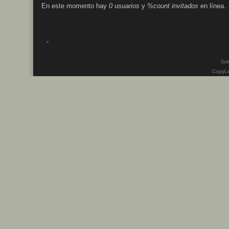
En este momento hay
0 usuarios
y
%count invitados
en línea.
Soli
CopyLe