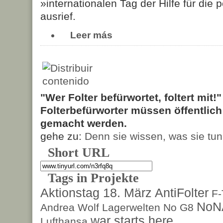
»internationalen Tag der Hilfe für die
ausrief.
Leer más
"Wer Folter befürwortet, foltert mit!
Folterbefürworter müssen öffentlic
gemacht werden.
gehe zu:
Denn sie wissen, was sie tun
Short URL
Tags in Projekte
Aktionstag 18. März
AntiFolter
F
NoN
Andrea Wolf
Lagerwelten
No G8
war starts here
Lufthansa