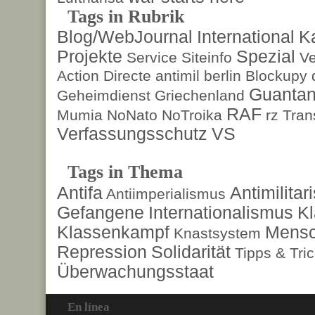
Tags in Rubrik
Blog/WebJournal
International
K
Projekte
Spezial
Service
Siteinfo
Ve
Action Directe
antimil
berlin
Blockupy
Guanta
Geheimdienst
Griechenland
RAF
Mumia
NoNato
NoTroika
rz
Tran
Verfassungsschutz
VS
Tags in Thema
Antifa
Antimilita
Antiimperialismus
Gefangene
Internationalismus
Kl
Klassenkampf
Mensc
Knastsystem
Repression
Solidarität
Tipps & Tri
Überwachungsstaat
En línea