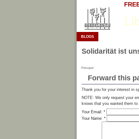
FREE 
Lib
BLOGS
Solidarität ist u
Principal
Forward this p
Thank you for your interest in s
NOTE: We only request your ema
knows that you wanted them to s
Your Email:
*
Your Name:
*