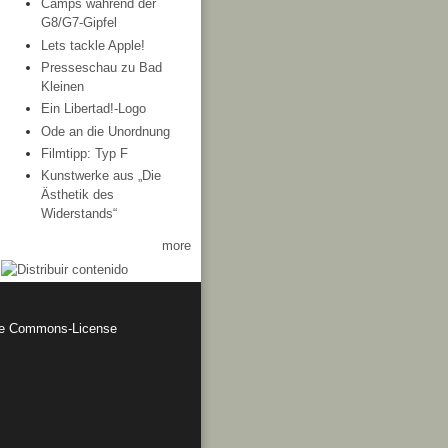
Camps während der
G8/G7-Gipfel
Lets tackle Apple!
Presseschau zu Bad
Kleinen
Ein Libertad!-Logo
Ode an die Unordnung
Filmtipp: Typ F
Kunstwerke aus „Die
Ästhetik des
Widerstands“
more
ve Commons-License