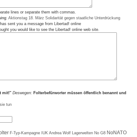
parate lines or separate them with commas.
wing:
Aktionstag 18. März Solidarität gegen staatliche Unterdrückung
has sent you a message from Libertad! online
ught you would like to see the Libertad! online web site.
t mit!"
Deswegen:
Folterbefürworter müssen öffentlich benannt und
sie tun
olter
NoNATO
F-Typ-Kampagne
IUK Andrea Wolf
Lagerwelten
No G8