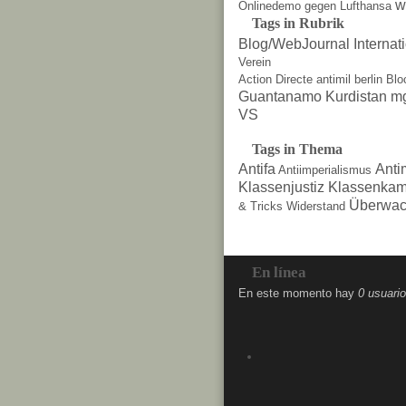
w
Onlinedemo gegen Lufthansa
Tags in Rubrik
Blog/WebJournal
Internat
Verein
Action Directe
antimil
berlin
Blo
Guantanamo
Kurdistan
m
VS
Tags in Thema
Antifa
Anti
Antiimperialismus
Klassenjustiz
Klassenkam
Überwac
& Tricks
Widerstand
En línea
En este momento hay
0 usuari