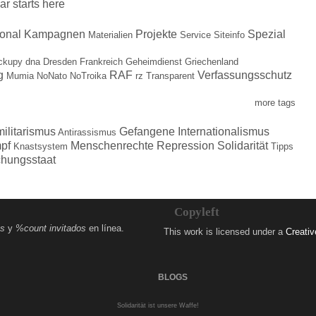
ar starts here
ional
Kampagnen
Projekte
Spezial
Materialien
Service
Siteinfo
ckupy
dna
Dresden
Frankreich
Geheimdienst
Griechenland
g
RAF
Verfassungsschutz
Mumia
NoNato
NoTroika
rz
Transparent
more tags
militarismus
Gefangene
Internationalismus
Antirassismus
pf
Menschenrechte
Repression
Solidarität
Knastsystem
Tipps
hungsstaat
Copyleft
os
y
%count invitados
en línea.
This work is licensed under a
Creati
BLOGS
Solidarität ist unsere Waffe!