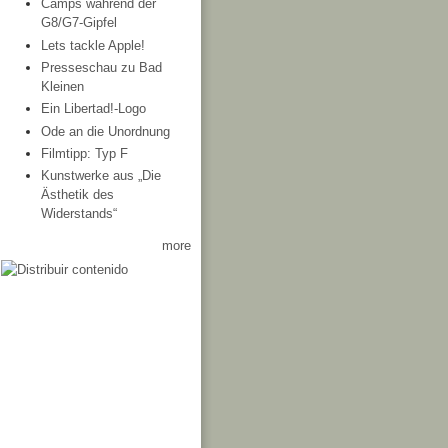
Camps während der
G8/G7-Gipfel
Lets tackle Apple!
Presseschau zu Bad
Kleinen
Ein Libertad!-Logo
Ode an die Unordnung
Filmtipp: Typ F
Kunstwerke aus „Die
Ästhetik des
Widerstands“
more