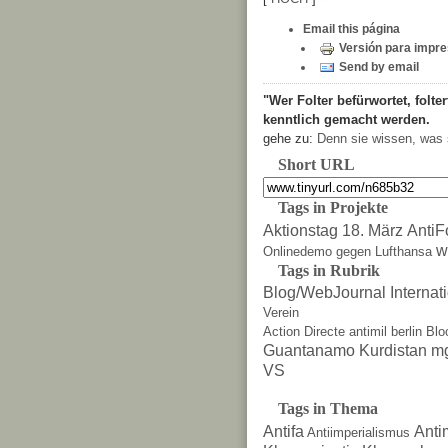
Email this página
Versión para impre
Send by email
"Wer Folter befürwortet, folter
kenntlich gemacht werden.
gehe zu:
Denn sie wissen, was 
Short URL
Tags in Projekte
Aktionstag 18. März
AntiF
w
Onlinedemo gegen Lufthansa
Tags in Rubrik
Blog/WebJournal
Internat
Verein
Action Directe
antimil
berlin
Blo
Guantanamo
Kurdistan
m
VS
Tags in Thema
Antifa
Anti
Antiimperialismus