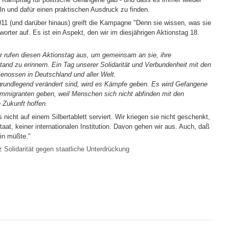
eln und dafür einen praktischen Ausdruck zu finden.
11 (und darüber hinaus) greift die Kampagne "Denn sie wissen, was sie
worter auf. Es ist ein Aspekt, den wir im diesjährigen Aktionstag 18.
r rufen diesen Aktionstag aus, um gemeinsam an sie, ihre
and zu erinnern. Ein Tag unserer Solidarität und Verbundenheit mit den
nossen in Deutschland und aller Welt.
 grundlegend verändert sind, wird es Kämpfe geben. Es wird Gefangene
 Immigranten geben, weil Menschen sich nicht abfinden mit den
 Zukunft hoffen.
icht auf einem Silbertablett serviert. Wir kriegen sie nicht geschenkt,
aat, keiner internationalen Institution. Davon gehen wir aus. Auch, daß
ein müßte."
 Solidarität gegen staatliche Unterdrückung