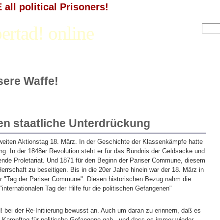
all political Prisoners!
ertad! online
nsere Waffe!
gen staatliche Unterdrückung
eiten Aktionstag 18. März. In der Geschichte der Klassenkämpfe hatte
g. In der 1848er Revolution steht er für das Bündnis der Geldsäcke und
ende Proletariat. Und 1871 für den Beginn der Pariser Commune, diesem
rrschaft zu beseitigen. Bis in die 20er Jahre hinein war der 18. März in
er "Tag der Pariser Commune". Diesen historischen Bezug nahm die
internationalen Tag der Hilfe fur die politischen Gefangenen"
! bei der Re-Initiierung bewusst an. Auch um daran zu erinnern, daß es
 Kampftag für politische Gefangene gab - und dass es immer wieder