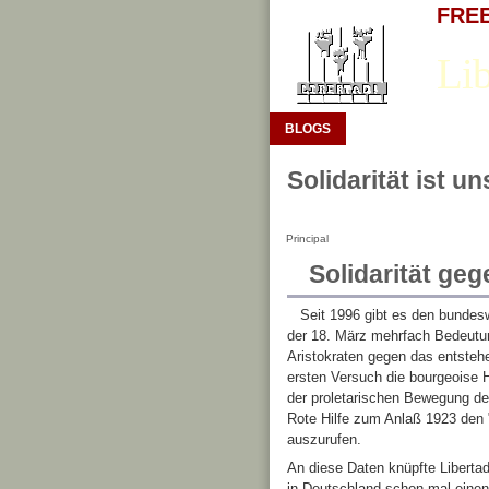
FREE 
Lib
BLOGS
Solidarität ist u
Principal
Solidarität ge
Seit 1996 gibt es den bundesw
der 18. März mehrfach Bedeutun
Aristokraten gegen das entsteh
ersten Versuch die bourgeoise He
der proletarischen Bewegung d
Rote Hilfe zum Anlaß 1923 den "
auszurufen.
An diese Daten knüpfte Libertad
in Deutschland schon mal einen