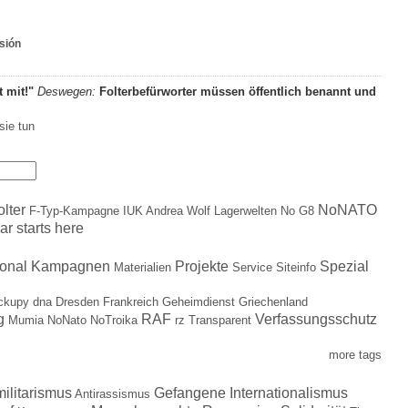
sión
t mit!"
Deswegen:
Folterbefürworter müssen öffentlich benannt und
sie tun
olter
NoNATO
F-Typ-Kampagne
IUK Andrea Wolf
Lagerwelten
No G8
ar starts here
ional
Kampagnen
Projekte
Spezial
Materialien
Service
Siteinfo
ckupy
dna
Dresden
Frankreich
Geheimdienst
Griechenland
g
RAF
Verfassungsschutz
Mumia
NoNato
NoTroika
rz
Transparent
more tags
militarismus
Gefangene
Internationalismus
Antirassismus