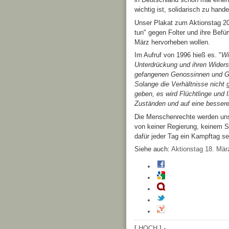
wichtig ist, solidarisch zu hand
Unser Plakat zum Aktionstag 20
tun" gegen Folter und ihre Befür
März hervorheben wollen.
Im Aufruf von 1996 hieß es. "
Wi
Unterdrückung und ihren Widerst
gefangenen Genossinnen und Ge
Solange die Verhältnisse nicht
geben, es wird Flüchtlinge und
Zuständen und auf eine bessere
Die Menschenrechte werden uns n
von keiner Regierung, keinem St
dafür jeder Tag ein Kampftag s
Siehe auch:
Aktionstag 18. März
[
HOCH
] -