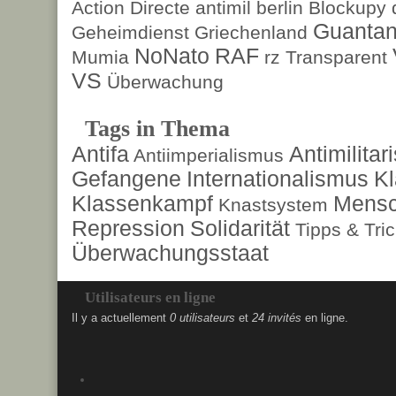
Action Directe
antimil
berlin
Blockupy
Guanta
Geheimdienst
Griechenland
NoNato
RAF
Mumia
rz
Transparent
VS
Überwachung
Tags in Thema
Antifa
Antimilita
Antiimperialismus
Gefangene
Internationalismus
Kl
Klassenkampf
Mensc
Knastsystem
Repression
Solidarität
Tipps & Tri
Überwachungsstaat
Utilisateurs en ligne
Il y a actuellement
0 utilisateurs
et
24 invités
en ligne.