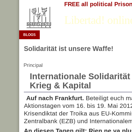
FREE all political Priso
Libertad! onlin
BLOGS
Solidarität ist unsere Waffe!
Principal
Internationale Solidaritä
Krieg & Kapital
Auf nach Frankfurt.
Beteiligt euch m
Aktionstagen vom 16. bis 19. Mai 20
Krisendiktat der Troika aus EU-Kommi
Zentralbank (EZB) und International
An diesen Tagen gilt: Rien ne va plu