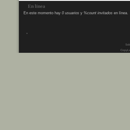
En línea
En este momento hay
0 usuarios
y
%count invitados
en línea.
Soli
CopyLe