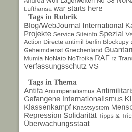
Andrea Wolf
Lagerwelten
No G8
war starts here
Lufthansa
Tags in Rubrik
Blog/WebJournal
International
K
Projekte
Spezial
Service
Siteinfo
Ve
Action Directe
antimil
berlin
Blockupy
Guanta
Geheimdienst
Griechenland
RAF
Mumia
NoNato
NoTroika
rz
Tran
Verfassungsschutz
VS
Tags in Thema
Antifa
Antimilita
Antiimperialismus
Gefangene
Internationalismus
Kl
Klassenkampf
Mensc
Knastsystem
Repression
Solidarität
Tipps & Tri
Überwachungsstaat