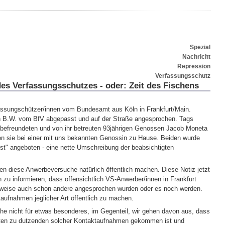
Spezial
Nachricht
Repression
Verfassungsschutz
es Verfassungsschutzes - oder: Zeit des Fischens
rfassungschützer/innen vom Bundesamt aus Köln in Frankfurt/Main.
 B.W. vom BfV abgepasst und auf der Straße angesprochen. Tags
r befreundeten und von ihr betreuten 93jährigen Genossen Jacob Moneta
ren sie bei einer mit uns bekannten Genossin zu Hause. Beiden wurde
enst" angeboten - eine nette Umschreibung der beabsichtigten
en diese Anwerbeversuche natürlich öffentlich machen. Diese Notiz jetzt
zu informieren, dass offensichtlich VS-Anwerber/innen in Frankfurt
rweise auch schon andere angesprochen wurden oder es noch werden.
taufnahmen jeglicher Art öffentlich zu machen.
he nicht für etwas besonderes, im Gegenteil, wir gehen davon aus, dass
ten zu dutzenden solcher Kontaktaufnahmen gekommen ist und