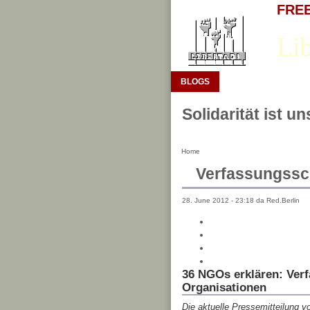
FREE 
Lib
BLOGS
Solidarität ist u
Home
Verfassungssc
28. June 2012 - 23:18 da Red.Berlin
36 NGOs erklären: Ver
Organisationen
Die aktuelle Pressemitteilung 