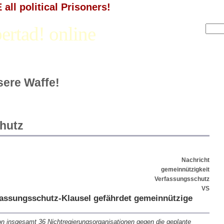
all political Prisoners!
ertad! online
nsere Waffe!
hutz
Nachricht
gemeinnützigkeit
Verfassungsschutz
VS
fassungsschutz-Klausel gefährdet gemeinnützige
von insgesamt 36 Nichtregierungsorganisationen gegen die geplante