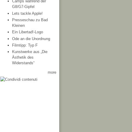
Camps während der
G8/G7-Gipfel
Lets tackle Apple!
Presseschau zu Bad
Kleinen
Ein Libertad!-Logo
Ode an die Unordnung
Filmtipp: Typ F
Kunstwerke aus „Die
Ästhetik des
Widerstands“
more