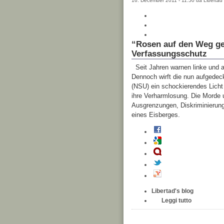
16. December 2011 - 11:50 da Libertad
“Rosen auf den Weg ge
Verfassungsschutz
Seit Jahren warnen linke und a
Dennoch wirft die nun aufgedeck
(NSU) ein schockierendes Licht
ihre Verharmlosung. Die Morde 
Ausgrenzungen, Diskriminierunge
eines Eisberges.
Libertad's blog
Leggi tutto