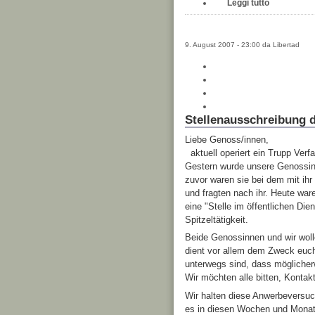
Leggi tutto
9. August 2007 - 23:00 da Libertad
Stellenausschreibung d
Liebe Genoss/innen,
aktuell operiert ein Trupp Ve
Gestern wurde unsere Genossin
zuvor waren sie bei dem mit ih
und fragten nach ihr. Heute wa
eine "Stelle im öffentlichen Di
Spitzeltätigkeit.
Beide Genossinnen und wir woll
dient vor allem dem Zweck euch 
unterwegs sind, dass mögliche
Wir möchten alle bitten, Kontak
Wir halten diese Anwerbeversuc
es in diesen Wochen und Mona