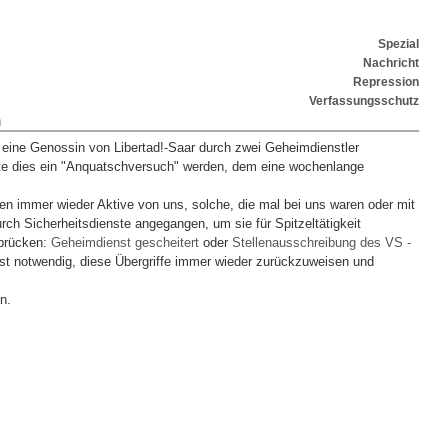
Spezial
Nachricht
Repression
Verfassungsschutz
n
ine Genossin von Libertad!-Saar durch zwei Geheimdienstler
lte dies ein "Anquatschversuch" werden, dem eine wochenlange
den immer wieder Aktive von uns, solche, die mal bei uns waren oder mit
ch Sicherheitsdienste angegangen, um sie für Spitzeltätigkeit
rbrücken:
Geheimdienst gescheitert
oder
Stellenausschreibung des VS -
ist notwendig, diese Übergriffe immer wieder zurückzuweisen und
n.