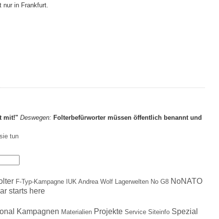
 nur in Frankfurt.
t mit!"
Deswegen:
Folterbefürworter müssen öffentlich benannt und
sie tun
olter
NoNATO
F-Typ-Kampagne
IUK Andrea Wolf
Lagerwelten
No G8
ar starts here
ional
Kampagnen
Projekte
Spezial
Materialien
Service
Siteinfo