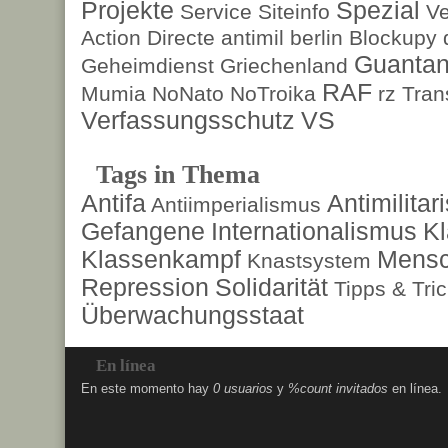
Projekte
Spezial
Service
Siteinfo
Ve
Action Directe
antimil
berlin
Blockupy
Guanta
Geheimdienst
Griechenland
RAF
Mumia
NoNato
NoTroika
rz
Tran
Verfassungsschutz
VS
Tags in Thema
Antifa
Antimilita
Antiimperialismus
Gefangene
Internationalismus
Kl
Klassenkampf
Mensc
Knastsystem
Repression
Solidarität
Tipps & Tri
Überwachungsstaat
En línea
En este momento hay
0 usuarios
y
%count invitados
en línea.