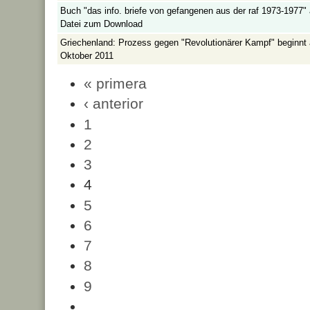
Buch "das info. briefe von gefangenen aus der raf 1973-1977" 
Datei zum Download
Griechenland: Prozess gegen "Revolutionärer Kampf" beginnt
Oktober 2011
« primera
‹ anterior
1
2
3
4
5
6
7
8
9
…