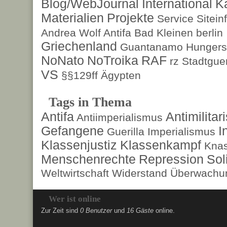
Blog/WebJournal
International
K
Materialien
Projekte
Service
Sitein
Andrea Wolf
Antifa
Bad Kleinen
berlin
Griechenland
Guantanamo
Hungers
NoNato
NoTroika
RAF
rz
Stadtguer
VS
§§129ff
Ägypten
Tags in Thema
Antifa
Antimilita
Antiimperialismus
Gefangene
I
Guerilla
Imperialismus
Klassenjustiz
Klassenkampf
Kna
Menschenrechte
Repression
Sol
Weltwirtschaft
Widerstand
Überwachun
Wer ist online
Zur Zeit sind
0 Benutzer
und
16 Gäste
online.