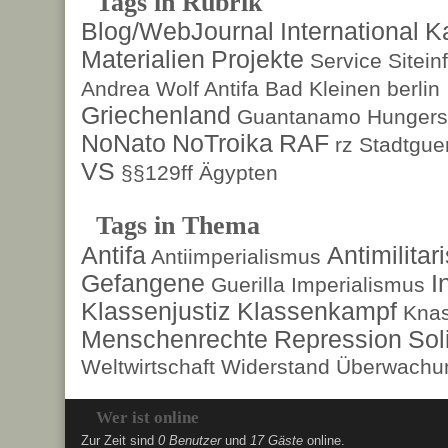
Tags in Rubrik
Blog/WebJournal
International
K
Materialien
Projekte
Service
Sitein
Andrea Wolf
Antifa
Bad Kleinen
berlin
Griechenland
Guantanamo
Hungers
NoNato
NoTroika
RAF
rz
Stadtguer
VS
§§129ff
Ägypten
Tags in Thema
Antifa
Antimilita
Antiimperialismus
Gefangene
I
Guerilla
Imperialismus
Klassenjustiz
Klassenkampf
Kna
Menschenrechte
Repression
Sol
Weltwirtschaft
Widerstand
Überwachun
Wer ist online
Zur Zeit sind
0 Benutzer
und
17 Gäste
online.