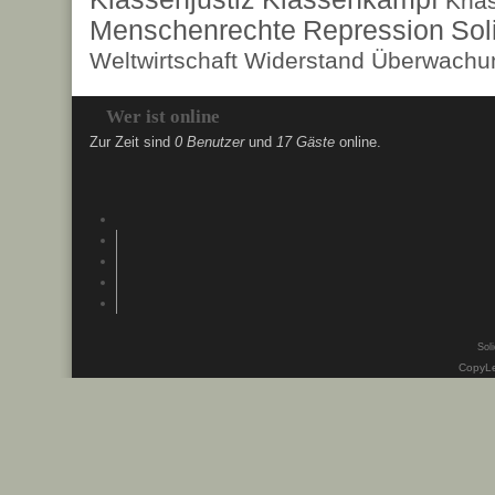
Kna
Menschenrechte
Repression
Sol
Weltwirtschaft
Widerstand
Überwachun
Wer ist online
Zur Zeit sind
0 Benutzer
und
17 Gäste
online.
Soli
CopyLe