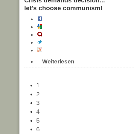
Crisis demands decision...
let's choose communism!
Weiterlesen
1
2
3
4
5
6