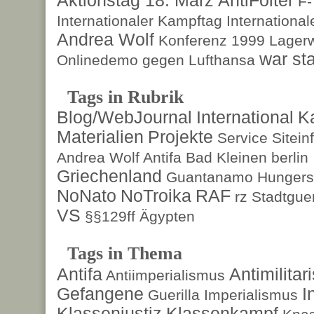
F
Internationaler Kampftag
Internationa
Andrea Wolf
Konferenz 1999
Lagerw
war sta
Onlinedemo gegen Lufthansa
Tags in Rubrik
Blog/WebJournal
International
K
Materialien
Projekte
Service
Sitein
Andrea Wolf
Antifa
Bad Kleinen
berlin
Griechenland
Guantanamo
Hungers
NoNato
NoTroika
RAF
rz
Stadtguer
VS
§§129ff
Ägypten
Tags in Thema
Antifa
Antimilita
Antiimperialismus
Gefangene
I
Guerilla
Imperialismus
Klassenjustiz
Klassenkampf