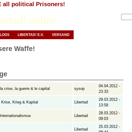
all political Prisoners!
Anmelden
ertad! online
LOGS
LIBERTAD! E.V.
VERSAND
nsere Waffe!
äge
04.04.2012 -
la crise, la guerre & le capital
sysop
23:33
29.03.2012 -
n Krise, Krieg & Kapital
Libertad
13:58
28.03.2012 -
 Internationalismus
Libertad
09:03
25.03.2012 -
Libertad