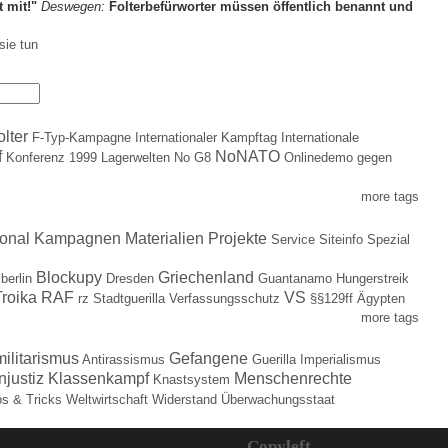
t mit!"
Deswegen:
Folterbefürworter müssen öffentlich benannt und
sie tun
olter
F-Typ-Kampagne
Internationaler Kampftag
Internationale
f
NoNATO
Konferenz 1999
Lagerwelten
No G8
Onlinedemo gegen
more tags
ional
Kampagnen
Materialien
Projekte
Service
Siteinfo
Spezial
Blockupy
Griechenland
berlin
Dresden
Guantanamo
Hungerstreik
roika
RAF
VS
rz
Stadtguerilla
Verfassungsschutz
§§129ff
Ägypten
more tags
militarismus
Gefangene
Antirassismus
Guerilla
Imperialismus
njustiz
Klassenkampf
Menschenrechte
Knastsystem
ps & Tricks
Weltwirtschaft
Widerstand
Überwachungsstaat
Copyleft