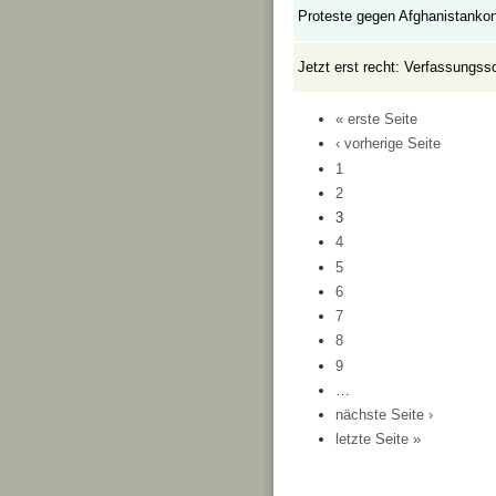
Proteste gegen Afghanistankon
Jetzt erst recht: Verfassungss
« erste Seite
‹ vorherige Seite
1
2
3
4
5
6
7
8
9
…
nächste Seite ›
letzte Seite »