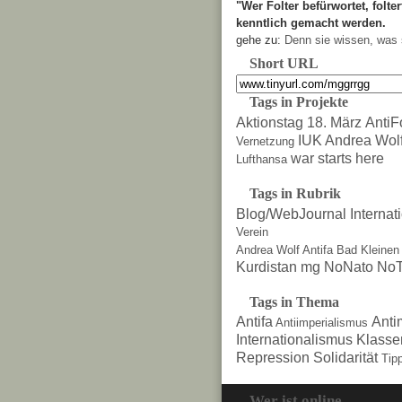
"Wer Folter befürwortet, folter
kenntlich gemacht werden.
gehe zu:
Denn sie wissen, was 
Short URL
Tags in Projekte
Aktionstag 18. März
AntiF
IUK Andrea Wol
Vernetzung
war starts here
Lufthansa
Tags in Rubrik
Blog/WebJournal
Internat
Verein
Andrea Wolf
Antifa
Bad Kleinen
Kurdistan
mg
NoNato
NoT
Tags in Thema
Antifa
Anti
Antiimperialismus
Internationalismus
Klasse
Repression
Solidarität
Tip
Wer ist online