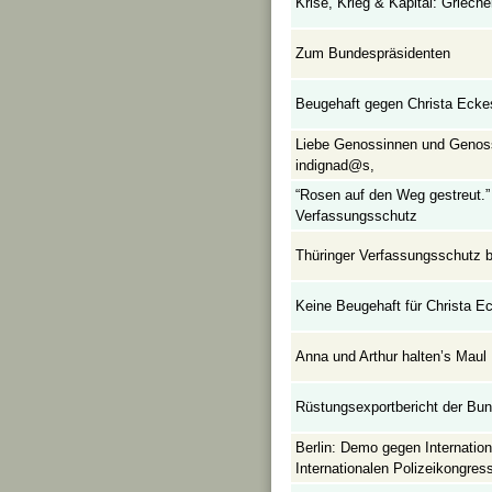
Krise, Krieg & Kapital: Griech
Zum Bundespräsidenten
Beugehaft gegen Christa Ecke
Liebe Genossinnen und Genoss
indignad@s,
“Rosen auf den Weg gestreut
Verfassungsschutz
Thüringer Verfassungsschutz b
Keine Beugehaft für Christa E
Anna und Arthur halten’s Maul
Rüstungsexportbericht der Bun
Berlin: Demo gegen Internatio
Internationalen Polizeikongres