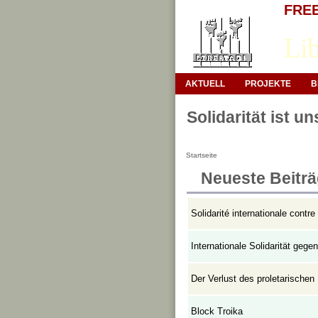
FREE 
Lib
AKTUELL
PROJEKTE
B
Solidarität ist u
Startseite
Neueste Beitr
Solidarité internationale contre 
Internationale Solidarität gege
Der Verlust des proletarischen
Block Troika